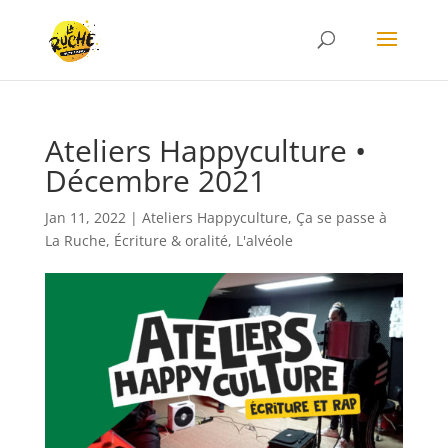
Ateliers Happyculture •
Décembre 2021
Jan 11, 2022
|
Ateliers Happyculture
,
Ça se passe à
La Ruche
,
Écriture & oralité
,
L'alvéole