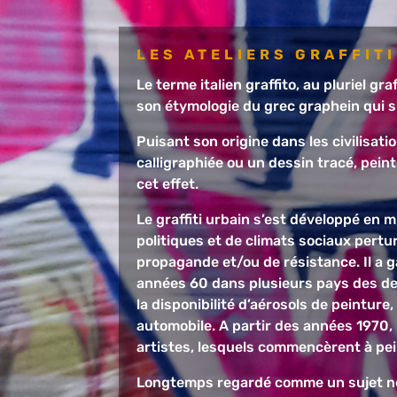
LES ATELIERS GRAFFITI
Le terme italien graffito, au pluriel gra
son étymologie du grec graphein qui si
Puisant son origine dans les civilisatio
calligraphiée ou un dessin tracé, pein
cet effet.
Le graffiti urbain s’est développé en 
politiques et de climats sociaux pertu
propagande et/ou de résistance. Il a g
années 60 dans plusieurs pays des de
la disponibilité d’aérosols de peinture
automobile. A partir des années 1970, l
artistes, lesquels commencèrent à pein
Longtemps regardé comme un sujet négl