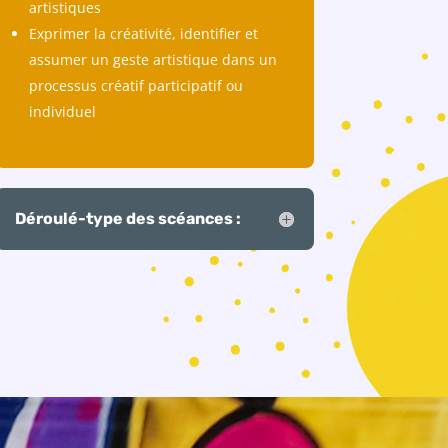
artistiques
Exprimer la créativité, identifier et
assumer un geste artistique dans un
processus créatif participatif ou
individuel
Déroulé-type des scéances :