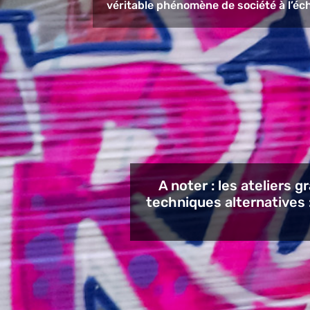
véritable phénomène de société à l’éch
A noter : les ateliers 
techniques alternatives : 