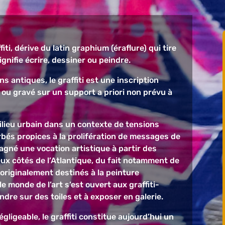
ffiti, dérive du latin graphium (éraflure) qui tire
gnifie écrire, dessiner ou peindre.
ns antiques, le graffiti est une inscription
t ou gravé sur un support a priori non prévu à
milieu urbain dans un contexte de tensions
rbés propices à la prolifération de messages de
agné une vocation artistique à partir des
ux côtés de l’Atlantique, du fait notamment de
, originalement destinés à la peinture
e monde de l’art s’est ouvert aux graffiti-
dre sur des toiles et à exposer en galerie.
igeable, le graffiti constitue aujourd’hui un