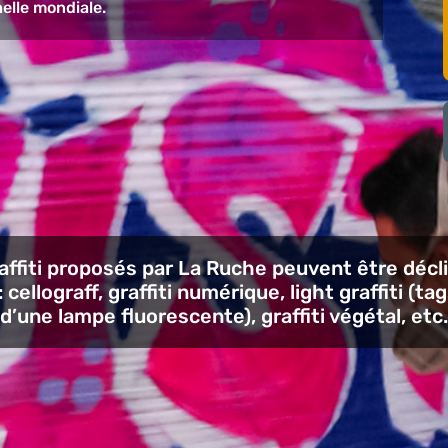
elle mondiale.
graffiti proposés par La Ruche peuvent être déc
cellograff, graffiti numérique, light graffiti (tags
d’une lampe fluorescente), graffiti végétal, etc.