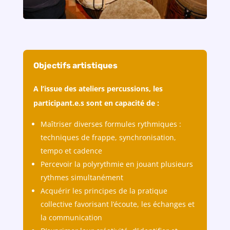
Objectifs artistiques
A l’issue des ateliers percussions, les
participant.e.s sont en capacité de :
Maîtriser diverses formules rythmiques :
techniques de frappe, synchronisation,
tempo et cadence
Percevoir la polyrythmie en jouant plusieurs
rythmes simultanément
Acquérir les principes de la pratique
collective favorisant l’écoute, les échanges et
la communication