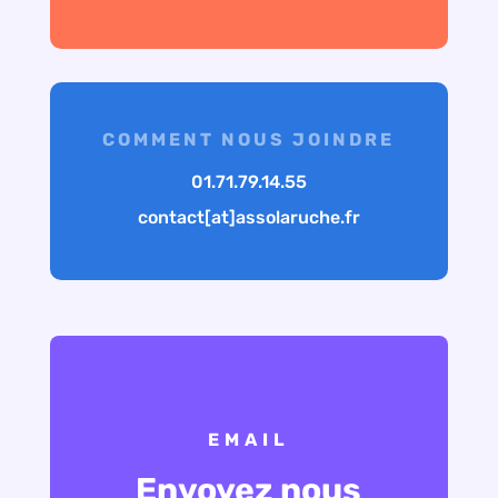
COMMENT NOUS JOINDRE
01.71.79.14.55
contact[at]assolaruche.fr
EMAIL
Envoyez nous