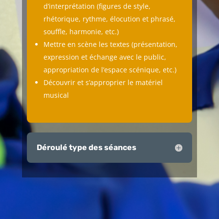
d’interprétation (figures de style,
rhétorique, rythme, élocution et phrasé,
souffle, harmonie, etc.)
Mettre en scène les textes (présentation,
expression et échange avec le public,
appropriation de l’espace scénique, etc.)
Découvrir et s’approprier le matériel
musical
Déroulé type des séances