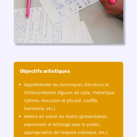
Objectifs artistiques
Appréhender les techniques d’écriture et
d’interprétation (figures de style, rhétorique,
rythme, élocution et phrasé, souffle,
harmonie, etc.)
Mettre en scène les textes (présentation,
expression et échange avec le public,
appropriation de l’espace scénique, etc.)