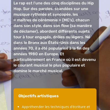
Le rap est l’une des cinq disciplines du Hip
Hop. Sur des paroles, scandées sur une
musique rythmée et syncopée, les
« maîtres de cérémonie » (MC’s), chacun
dans son style, dans son flow (sa manière
de déclamer), abordent différents sujets
tour à tour engagés, drôles ou légers. Né
dans le Bronx aux États-Unis dans les
années 70, il a été popularisé à la fin des
années 1980 en Europe. Et
particulièrement en France où il est devenu
le courant musical le plus populaire et
domine le marché musical.
Objectifs artistiques
Appréhender les techniques d’écriture et