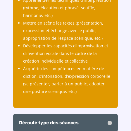
Appréhender les techniques d’interprétation
(rythme, élocution et phrasé, souffle,
harmonie, etc.)
Mettre en scène les textes (présentation,
expression et échange avec le public,
appropriation de l’espace scénique, etc.)
Développer les capacités d’improvisation et
d’invention vocale dans le cadre de la
création individuelle et collective
Acquérir des compétences en matière de
diction, d’intonation, d’expression corporelle
(se présenter, parler à un public, adopter
une posture scénique, etc.)
Déroulé type des séances