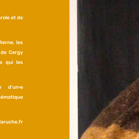
role et de
terne, les
 de Cergy
s qui les
e d’un·e
hématique
laruche.fr