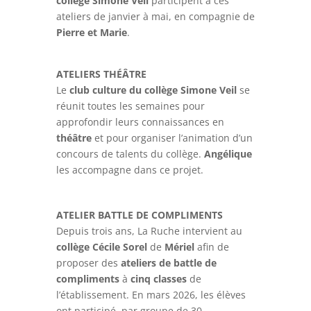
collège Simone Veil
participent à ces
ateliers de janvier à mai, en compagnie de
Pierre et Marie
.
ATELIERS THÉÂTRE
Le
club culture du collège Simone Veil
se
réunit toutes les semaines pour
approfondir leurs connaissances en
théâtre
et pour organiser l’animation d’un
concours de talents du collège.
Angélique
les accompagne dans ce projet.
ATELIER BATTLE DE COMPLIMENTS
Depuis trois ans, La Ruche intervient au
collège Cécile Sorel
de
Mériel
afin de
proposer des
ateliers de battle de
compliments
à
cinq classes
de
l’établissement. En mars 2026, les élèves
ont participé, par groupe de 30