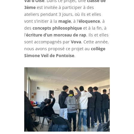
Val d’Oise
. Dans ce projet, une
classe de
3ème
est invitée à participer à des
ateliers pendant 3 jours, où ils et elles
vont s’initier à la
magie
, à l’
éloquence
, à
des
concepts philosophique
et à la fin, à
l’
écriture d’un morceau de rap
. Ils et elles
sont accompagnés par
Vova
. Cette année,
nous avons proposé ce projet au
collège
Simone Veil de Pontoise
.