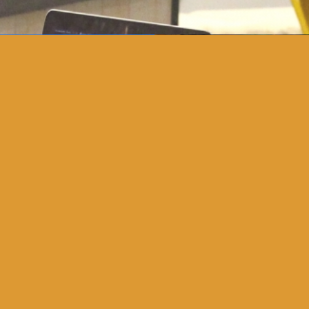
terne. Une activité
unes de 11 à 17 ans
ation des vacances
es et besoins des
e projets, voire de
 » est proposé une