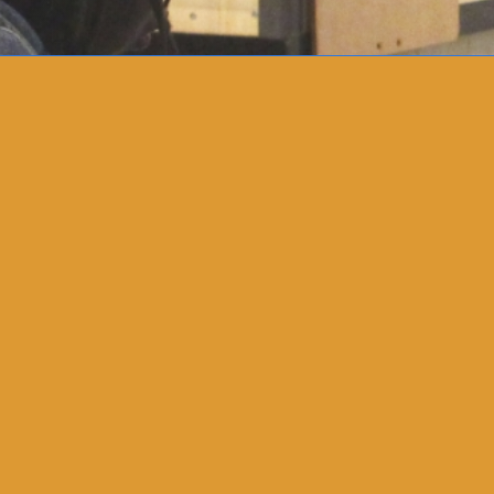
Tous les mercredis de 15h à 19h à La Lan
artistique/culturelle est proposée aux je
en accès libre.
Ces temps sont aussi dédiés à la prépar
scolaires en échangeant sur les envi
jeunes pour la réalisation d’activités, d
séjour.
Un temps de paroles « viens on discute