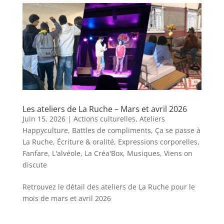
Les ateliers de La Ruche – Mars et avril 2026
Juin 15, 2026
|
Actions culturelles
,
Ateliers
Happyculture
,
Battles de compliments
,
Ça se passe à
La Ruche
,
Écriture & oralité
,
Expressions corporelles
,
Fanfare
,
L'alvéole
,
La Créa'Box
,
Musiques
,
Viens on
discute
Retrouvez le détail des ateliers de La Ruche pour le
mois de mars et avril 2026