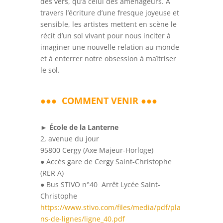
des vers, qu’à celui des aménageurs. A
travers l’écriture d’une fresque joyeuse et
sensible, les artistes mettent en scène le
récit d’un sol vivant pour nous inciter à
imaginer une nouvelle relation au monde
et à enterrer notre obsession à maîtriser
le sol.
●●●
COMMENT VENIR ●●●
►
École de la Lanterne
2, avenue du jour
95800 Cergy (Axe Majeur-Horloge)
● Accès gare de Cergy Saint-Christophe
(RER A)
● Bus STIVO n°40 Arrêt Lycée Saint-
Christophe
https://www.stivo.com/files/media/pdf/pla
ns-de-lignes/ligne_40.pdf