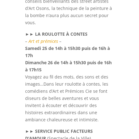
conseils bienveillants des street artistes
d’Art Osons, la technique de la peinture à
la bombe n’aura plus aucun secret pour
vous.
►►
LA ROULOTTE À CONTES
–
Art et prémices
–
Samedi 25 de 14h à 15h30 puis de 16h à
17h
Dimanche 26 de 14h à 15h30 puis de 16h
à 17h15
Voyagez au fil des mots, des sons et des
images…Dans leur roulotte à contes, les
comédiens d’Art et Prémices Cie se font
diseurs de belles aventures et vous
invitent à écouter et découvrir des
histoires extraordinaires dans une
ambiance chaleureuse et intimiste.
►►
SERVICE PUBLIC FACTEURS
D’AMOUR
(
Spectacle de la Ville
)