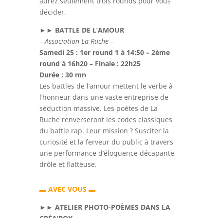
aurez seulement trois rounds pour vous
décider.
►►
BATTLE DE L’AMOUR
–
Association La Ruche
–
Samedi 25 : 1er round 1 à 14:50 – 2ème
round à 16h20 – Finale : 22h25
Durée : 30 mn
Les battles de l’amour mettent le verbe à
l’honneur dans une vaste entreprise de
séduction massive. Les poètes de La
Ruche renverseront les codes classiques
du battle rap. Leur mission ? Susciter la
curiosité et la ferveur du public à travers
une performance d’éloquence décapante,
drôle et flatteuse.
▬
AVEC VOUS
▬
►►
ATELIER PHOTO-POÈMES DANS LA