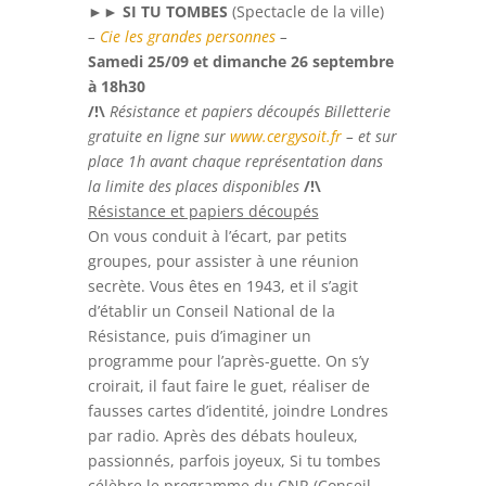
►►
SI TU TOMBES
(
Spectacle de la ville
)
–
Cie les grandes personnes
–
Samedi 25/09 et dimanche 26 septembre
à 18h30
/!\
Résistance et papiers découpés Billetterie
gratuite en ligne sur
www.cergysoit.fr
– et sur
place 1h avant chaque représentation dans
la limite des places disponibles
/!\
Résistance et papiers découpés
On vous conduit à l’écart, par petits
groupes, pour assister à une réunion
secrète. Vous êtes en 1943, et il s’agit
d’établir un Conseil National de la
Résistance, puis d’imaginer un
programme pour l’après-guette. On s’y
croirait, il faut faire le guet, réaliser de
fausses cartes d’identité, joindre Londres
par radio. Après des débats houleux,
passionnés, parfois joyeux, Si tu tombes
célèbre le programme du CNR (Conseil