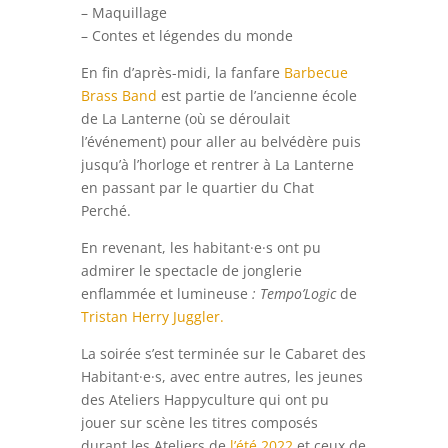
– Maquillage
– Contes et légendes du monde
En fin d’après-midi, la fanfare
Barbecue
Brass Band
est partie de l’ancienne école
de La Lanterne (où se déroulait
l’événement) pour aller au belvédère puis
jusqu’à l’horloge et rentrer à La Lanterne
en passant par le quartier du Chat
Perché.
En revenant, les habitant·e·s ont pu
admirer le spectacle de jonglerie
enflammée et lumineuse
: Tempo’Logic
de
Tristan Herry Juggler.
La soirée s’est terminée sur le Cabaret des
Habitant·e·s, avec entre autres, les jeunes
des Ateliers Happyculture qui ont pu
jouer sur scène les titres composés
durant les Ateliers de
l’été 2022
et ceux de