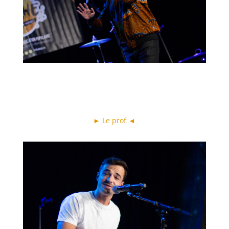
► Le prof ◄