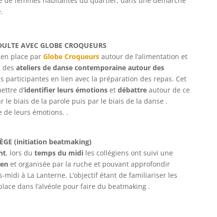
upe de femmes habitantes du quartier, dans une démarche
.
ADULTE AVEC GLOBE CROQUEURS
 en place par
Globe Croqueurs
autour de l’alimentation et
é des
ateliers de danse contemporaine autour des
s participantes en lien avec la préparation des repas. Cet
ettre d’
identifier leurs émotions
et
débattre
autour de ce
 le biais de la parole puis par le biais de la danse .
e de leurs émotions. .
GE (initiation beatmaking)
nt
, lors du
temps du midi
les collégiens ont suivi une
ien
et organisée par la ruche et pouvant approfondir
-midi à La Lanterne. L’objectif étant de familiariser les
place dans l’alvéole pour faire du beatmaking .