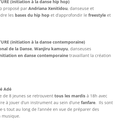
E (initiation à la danse hip hop)
hop proposé par
Andriana Xenitidou
, danseuse et
ndre les
bases du hip hop
et d’approfondir le
freestyle
et
RE (initiation à la danse contemporaine)
onal de la Danse
,
Wanjiru kamuyu
, danseuses
initiation en danse contemporaine
travaillant la création
wé Adé
e de 8 jeunes se retrouvent
tous les mardis
à 18h avec
e à jouer d’un instrument au sein d’une
fanfare
. Ils sont
e·s tout au long de l’année en vue de préparer des
a musique.