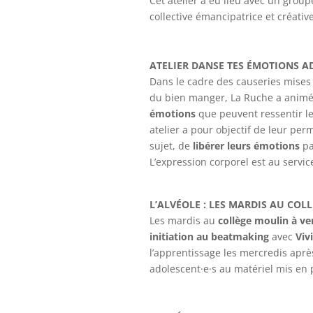
Cet atelier a eu lieu avec un gro
collective émancipatrice et créative
ATELIER DANSE TES ÉMOTIONS 
Dans le cadre des causeries mises
du bien manger, La Ruche a anim
émotions
que peuvent ressentir le
atelier a pour objectif de leur perm
sujet, de
libérer leurs émotions
par
L’expression corporel est au servic
L’ALVÉOLE : LES MARDIS AU COLLÈ
Les mardis au
collège moulin à ve
initiation au beatmaking
avec
Viv
l’apprentissage les mercredis après
adolescent·e·s au matériel mis en 