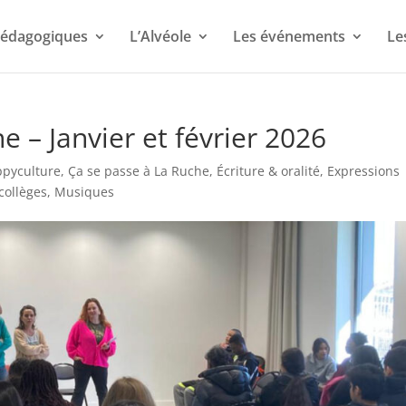
 pédagogiques
L’Alvéole
Les événements
Le
e – Janvier et février 2026
ppyculture
,
Ça se passe à La Ruche
,
Écriture & oralité
,
Expressions
collèges
,
Musiques