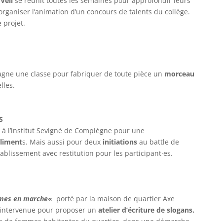
Veil
se réunit toutes les semaines pour approfondir leurs
organiser l’animation d’un concours de talents du collège.
 projet.
ne une classe pour fabriquer de toute pièce un
morceau
lles.
S
 à l’institut Sevigné de Compiègne pour une
liment
s. Mais aussi pour deux
initiations
au battle de
tablissement avec restitution pour les participant·es.
mes en marche
«
porté par la maison de quartier Axe
intervenue pour proposer un
atelier d’écriture de slogans.