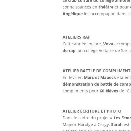
Le
club culture du collège Simone 
connaissances en
théâtre
et pour 
Angélique
les accompagne dans ce
ATELIERS RAP
Cette année encore,
Vova
accompag
de rap
, au collège Voltaire de Sarce
ATELIER BATTLE DE COMPLIMENT
En février,
Marc et Mabeck
étaient
démonstration de battle de comp
compliments pour
60 élèves
de l’é
ATELIER ÉCRITURE ET PHOTO
Dans le cadre du projet
«
Les Fem
Majeur Horolge à Cergy,
Sarah
est 