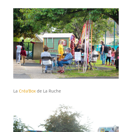
La
Créa’Box
de La Ruche