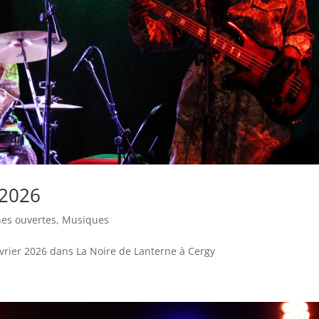
 2026
nes ouvertes
,
Musiques
évrier 2026 dans La Noire de Lanterne à Cergy