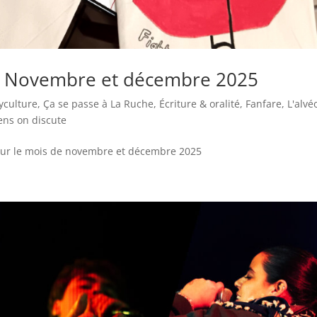
 – Novembre et décembre 2025
yculture
,
Ça se passe à La Ruche
,
Écriture & oralité
,
Fanfare
,
L'alvé
ens on discute
pour le mois de novembre et décembre 2025