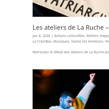
Les ateliers de La Ruche
Jan 8, 2026
|
Actions culturelles
,
Ateliers Happ
La Créa'Box
,
Musiques
,
Slame tes émotions
,
Vi
Retrouvez le détail des ateliers de La Ruche 