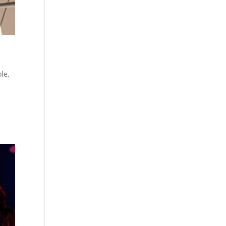
ole
,