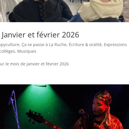
 Janvier et février 2026
ppyculture
,
Ça se passe à La Ruche
,
Écriture & oralité
,
Expressions
collèges
,
Musiques
ur le mois de janvier et février 2026